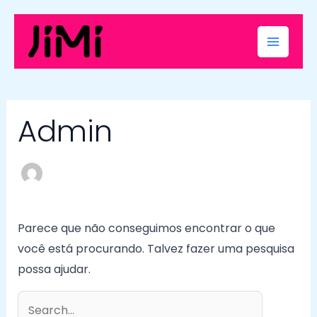
Ir
Pesquisar
Main
para
por:
Menu
o
conteúdo
Admin
Parece que não conseguimos encontrar o que
você está procurando. Talvez fazer uma pesquisa
possa ajudar.