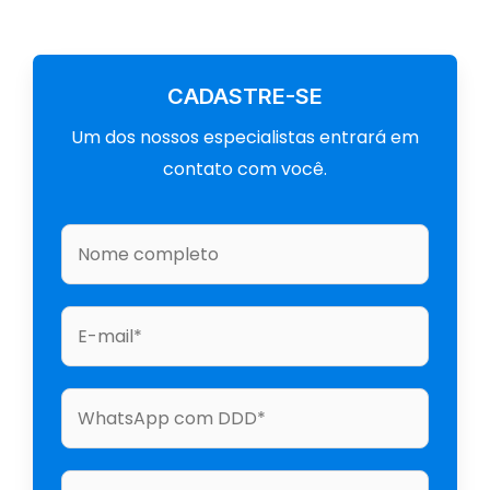
t
e
a
b
g
o
r
o
a
k
m
CADASTRE-SE
Um dos nossos especialistas entrará em
contato com você.
N
o
m
S
e
e
*
u
W
m
h
e
a
l
D