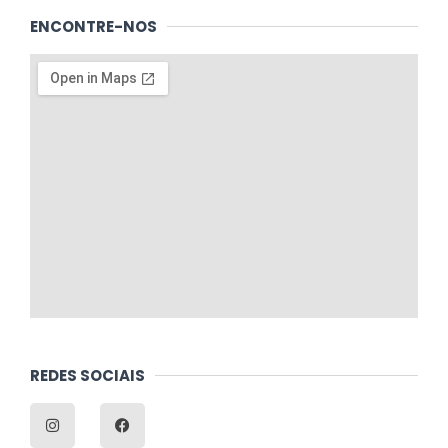
ENCONTRE-NOS
REDES SOCIAIS
I
F
n
a
s
c